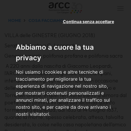
Togg
navi
HOME
COSA FACCIAMO
Continua senza accettare
VILLA delle GINESTRE (GIUGNO 2018)
Serate dedicate a G. Leopardi.
Abbiamo a cuore la tua
Generi musicali: polifonia profana e polifonia sacra
privacy
A 220 anni dalla nascita di Giacomo Leopardi,
Noi usiamo i cookies e altre tecniche di
l’ARCC- Associazione Regionale Cori Campani,
tracciamento per migliorare la tua
intende offrire il proprio contributo, in occasione
esperienza di navigazione nel nostro sito,
delle celebrazioni che si terranno tra Ercolano e
per mostrarti contenuti personalizzati e
Torre del Greco, in quel territorio eletto a dimora dal
annunci mirati, per analizzare il traffico sul
poeta negli ultimi anni della sua feconda quanto
nostro sito, e per capire da dove arrivano i
tormentata esistenza, dal 1833 al 14 Giugno 1837,
nostri visitatori.
quando la morte, spesso celebrata, attesa, talvolta
desiderata, lo colse nella casa napoletana dell’amico