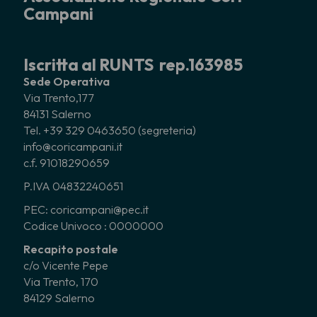
Campani
Iscritta al RUNTS rep.163985
Sede Operativa
Via Trento,177
84131 Salerno
Tel. +39 329 0463650 (segreteria)
info@coricampani.it
c.f. 91018290659
P.IVA 04832240651
PEC: coricampani@pec.it
Codice Univoco : 0000000
Recapito postale
c/o Vicente Pepe
Via Trento, 170
84129 Salerno