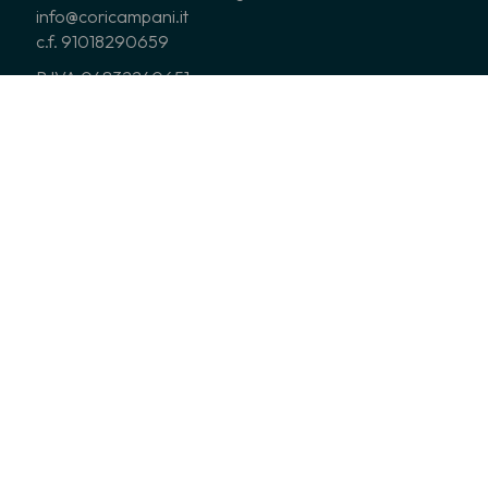
info@coricampani.it
c.f. 91018290659
P.IVA 04832240651
PEC: coricampani@pec.it
Codice Univoco : 0000000
Recapito postale
c/o Vicente Pepe
Via Trento, 170
84129 Salerno
CHI SIAMO
CORI ASSOCIATI