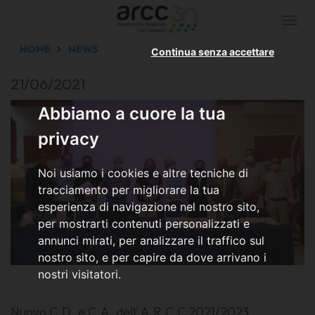
Togg
navi
HOME
NEWS
Continua senza accettare
21/06/2021
Abbiamo a cuore la tua
privacy
Noi usiamo i cookies e altre tecniche di
tracciamento per migliorare la tua
esperienza di navigazione nel nostro sito,
per mostrarti contenuti personalizzati e
annunci mirati, per analizzare il traffico sul
nostro sito, e per capire da dove arrivano i
nostri visitatori.
Nuovo C.D. e C.A. dell' A.R.C.C 2021/2023